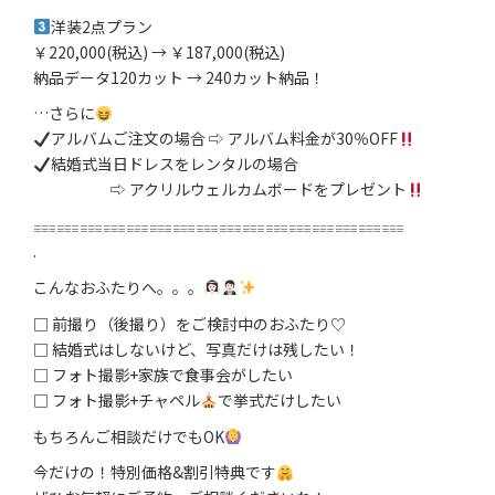
洋装2点プラン
￥220,000(税込) → ￥187,000(税込)
納品データ120カット → 240カット納品！
…さらに
アルバムご注文の場合 ⇨ アルバム料金が30％OFF
結婚式当日ドレスをレンタルの場合
⇨ アクリルウェルカムボードをプレゼント
𓐌𓐌𓐌𓐌𓐌𓐌𓐌𓐌𓐌𓐌𓐌𓐌𓐌𓐌𓐌𓐌
.
こんなおふたりへ。。。
□ 前撮り（後撮り）をご検討中のおふたり♡
□ 結婚式はしないけど、写真だけは残したい！
□ フォト撮影+家族で食事会がしたい
□ フォト撮影+チャペル
で挙式だけしたい
もちろんご相談だけでもOK
今だけの！特別価格&割引特典です