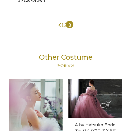
SI-120-brown
1
2
3
Other Costume
その他衣装
A by Hatsuko Endo
エー バイ ハツコ エンドウ