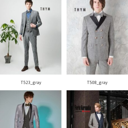
T523_gray
T508_gray