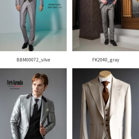
BBM00072_silve
FK2040_gray