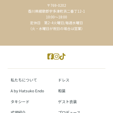
〒769-0202
香川県綾歌郡宇多津町浜二番丁12-1
10:00～18:00
定休日 第2･4火曜日/毎週水曜日
（火・水曜日が祝日の場合は営業）
私たちについて
ドレス
A by Hatsuko Endo
和装
タキシード
ゲスト衣装
式場紹介
プロデュース