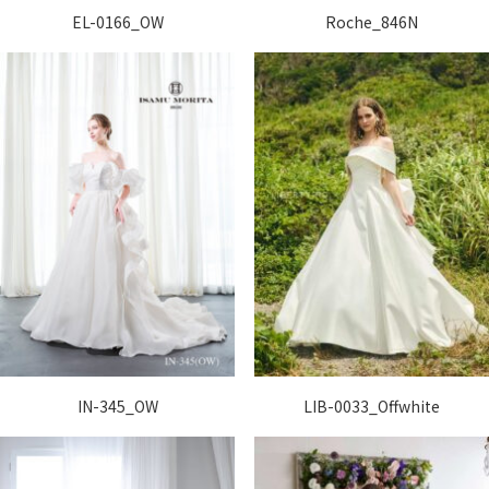
EL-0166_OW
Roche_846N
IN-345_OW
LIB-0033_Offwhite