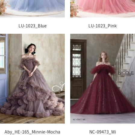
LU-1023_Blue
LU-1023_Pink
Aby_HE-165_Minnie-Mocha
NC-09473_Wi