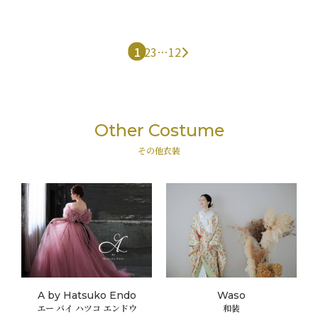
1
2
3
…
12
Other Costume
その他衣装
A by Hatsuko Endo
Waso
エー バイ ハツコ エンドウ
和装