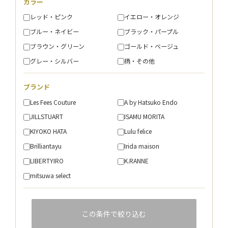
カラー
レッド・ピンク
イエロー・オレンジ
ブルー・ネイビー
ブラック・パープル
ブラウン・グリーン
ゴールド・ベージュ
グレー・シルバー
柄・その他
ブランド
Les Fees Couture
A by Hatsuko Endo
JILLSTUART
ISAMU MORITA
KIYOKO HATA
Lulu felice
Brilliantayu
Irida maison
LIBERTYIRO
K.RANNE
mitsuwa select
この条件で絞り込む