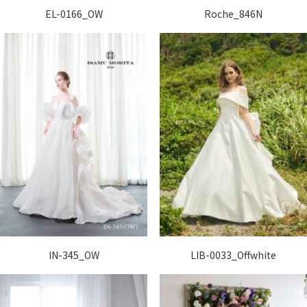
EL-0166_OW
Roche_846N
IN-345_OW
LIB-0033_Offwhite