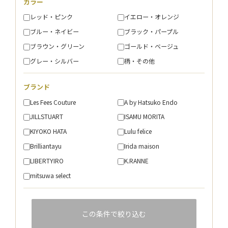
カラー
レッド・ピンク
イエロー・オレンジ
ブルー・ネイビー
ブラック・パープル
ブラウン・グリーン
ゴールド・ベージュ
グレー・シルバー
柄・その他
ブランド
Les Fees Couture
A by Hatsuko Endo
JILLSTUART
ISAMU MORITA
KIYOKO HATA
Lulu felice
Brilliantayu
Irida maison
LIBERTYIRO
K.RANNE
mitsuwa select
この条件で絞り込む