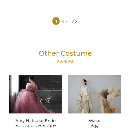
1
2
3
…
12
Other Costume
その他衣装
A by Hatsuko Endo
Waso
エー バイ ハツコ エンドウ
和装