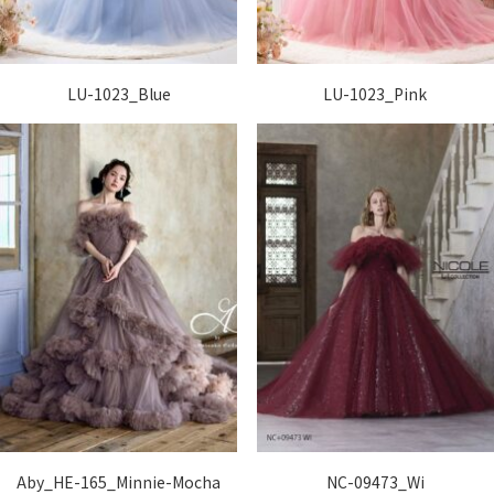
LU-1023_Blue
LU-1023_Pink
Aby_HE-165_Minnie-Mocha
NC-09473_Wi