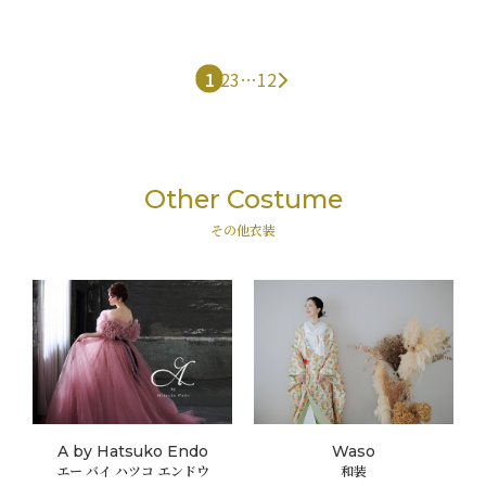
1
2
3
…
12
Other Costume
その他衣装
A by Hatsuko Endo
Waso
エー バイ ハツコ エンドウ
和装