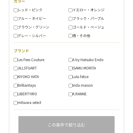
カラー
レッド・ピンク
イエロー・オレンジ
ブルー・ネイビー
ブラック・パープル
ブラウン・グリーン
ゴールド・ベージュ
グレー・シルバー
柄・その他
ブランド
Les Fees Couture
A by Hatsuko Endo
JILLSTUART
ISAMU MORITA
KIYOKO HATA
Lulu felice
Brilliantayu
Irida maison
LIBERTYIRO
K.RANNE
mitsuwa select
この条件で絞り込む