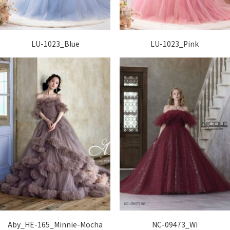
LU-1023_Blue
LU-1023_Pink
Aby_HE-165_Minnie-Mocha
NC-09473_Wi