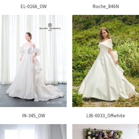
EL-0166_OW
Roche_846N
IN-345_OW
LIB-0033_Offwhite